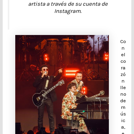
artista a través de su cuenta de
Instagram.
Co
n
el
co
ra
zó
n
lle
no
de
m
ús
ic
a,
e