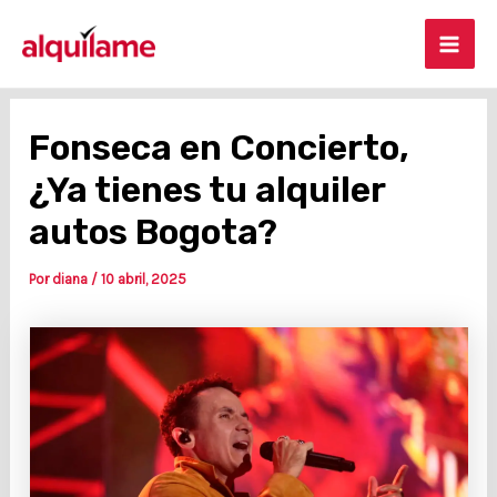
Ir
Post
Mai
al
navigation
contenido
Men
Fonseca en Concierto,
¿Ya tienes tu alquiler
autos Bogota?
Por
diana
/
10 abril, 2025