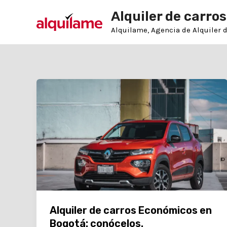
Ir
Post
Alquiler de carros
al
pagination
contenido
Alquilame, Agencia de Alquiler 
Alquiler de carros Económicos en
Bogotá: conócelos.