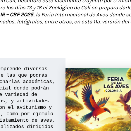
 en Cali, descubre este fascinante trayecto por ti mi
e los días 13 y 16 el Zoológico de Cali se prepara darl
IR – CBF 2025
, la Feria Internacional de Aves donde s
nados, fotógrafos, entre otros, en esta 11a. versión del
mprende diversas 
e las que podrás 
charlas académicas, 
cial donde podrán 
e variedad de 
os, y actividades 
on el aviturismo y 
, como por ejemplo 
istamiento de aves, 
alizados dirigidos 