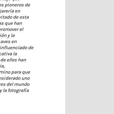
los pioneros de
ajarería en
vitado de esta
as que han
promover el
ión y la
 aves en
influenciado de
ativa la
de ellos han
ia,
mino para que
nsiderado uno
res del mundo
 la fotografía