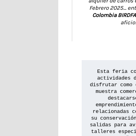
alquiler de carros
Febrero 2025… entr
Colombia BIRDFA
aficio
Esta feria co
actividades d
disfrutar como 
muestra comer
destacars
emprendimient
relacionadas c
su conservación
salidas para av
talleres especi