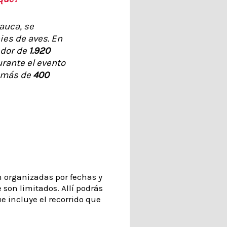
Cauca, se
ies de aves. En
dor de
1.920
urante el evento
 más de
400
n organizadas por fechas y
 son limitados. Allí podrás
ue incluye el recorrido que