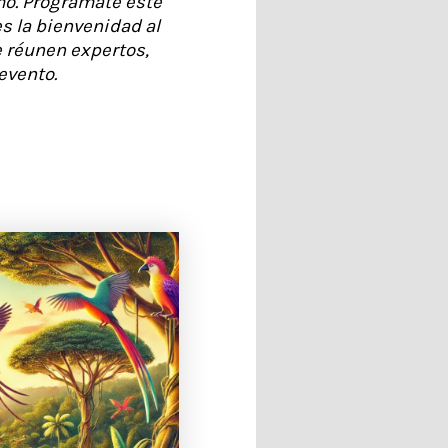
smo. Programate este
es la bienvenidad al
e réunen expertos,
 evento.