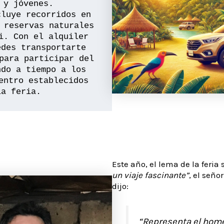
 y jóvenes. 
luye recorridos en 
 reservas naturales 
i. Con el alquiler 
des transportarte 
para participar del 
do a tiempo a los 
entro establecidos 
la feria.
Este año, el lema de la feria
un viaje fascinante”
, el señ
dijo:
“Representa el hom