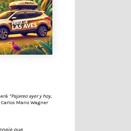
 será
“Pajareo ayer y hoy,
or Carlos Mario Wagner
enaje que