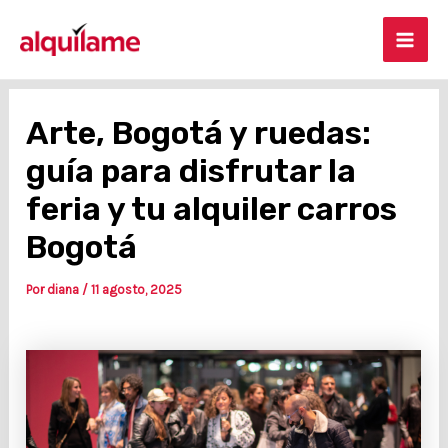
Ir
Post
Mai
al
navigation
contenido
Men
Arte, Bogotá y ruedas:
guía para disfrutar la
feria y tu alquiler carros
Bogotá
Por
diana
/
11 agosto, 2025